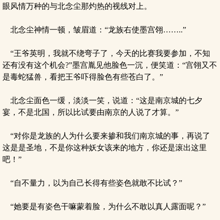
眼风情万种的与北念尘那灼热的视线对上。
北念尘神情一顿，皱眉道：“龙族右使墨宫翎……..”
“王爷英明，我就不绕弯子了，今天的比赛我要参加，不知
还有没有这个机会?”墨宫胤见他脸色一沉，便笑道：“宫翎又不
是毒蛇猛兽，看把王爷吓得脸色有些苍白了。”
北念尘面色一缓，淡淡一笑，说道：“这是南京城的七夕
宴，不是北国，所以比试要由南京的人说了才算。”
“对你是龙族的人为什么要来掺和我们南京城的事，再说了
这是是圣地，不是你这种妖女该来的地方，你还是滚出这里
吧！”
“自不量力，以为自己长得有些姿色就敢不比试？”
“她要是有姿色干嘛蒙着脸，为什么不敢以真人露面呢？”