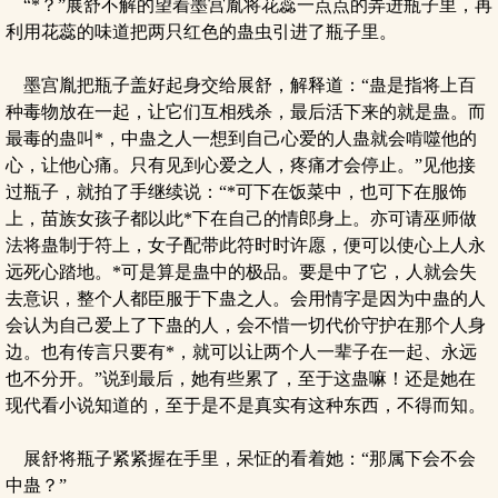
“*？”展舒不解的望着墨宫胤将花蕊一点点的弄进瓶子里，再
利用花蕊的味道把两只红色的蛊虫引进了瓶子里。
墨宫胤把瓶子盖好起身交给展舒，解释道：“蛊是指将上百
种毒物放在一起，让它们互相残杀，最后活下来的就是蛊。而
最毒的蛊叫*，中蛊之人一想到自己心爱的人蛊就会啃噬他的
心，让他心痛。只有见到心爱之人，疼痛才会停止。”见他接
过瓶子，就拍了手继续说：“*可下在饭菜中，也可下在服饰
上，苗族女孩子都以此*下在自己的情郎身上。亦可请巫师做
法将蛊制于符上，女子配带此符时时许愿，便可以使心上人永
远死心踏地。*可是算是蛊中的极品。要是中了它，人就会失
去意识，整个人都臣服于下蛊之人。会用情字是因为中蛊的人
会认为自己爱上了下蛊的人，会不惜一切代价守护在那个人身
边。也有传言只要有*，就可以让两个人一辈子在一起、永远
也不分开。”说到最后，她有些累了，至于这蛊嘛！还是她在
现代看小说知道的，至于是不是真实有这种东西，不得而知。
展舒将瓶子紧紧握在手里，呆怔的看着她：“那属下会不会
中蛊？”