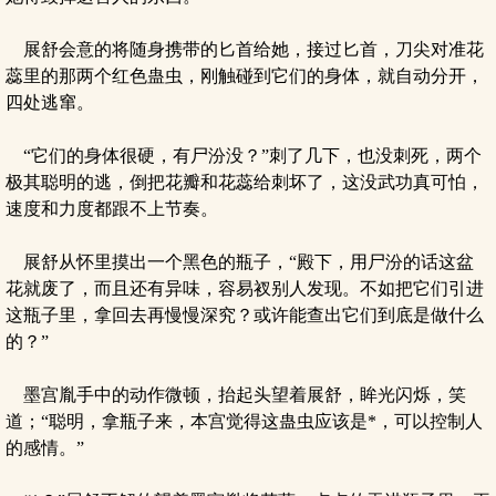
展舒会意的将随身携带的匕首给她，接过匕首，刀尖对准花
蕊里的那两个红色蛊虫，刚触碰到它们的身体，就自动分开，
四处逃窜。
“它们的身体很硬，有尸汾没？”刺了几下，也没刺死，两个
极其聪明的逃，倒把花瓣和花蕊给刺坏了，这没武功真可怕，
速度和力度都跟不上节奏。
展舒从怀里摸出一个黑色的瓶子，“殿下，用尸汾的话这盆
花就废了，而且还有异味，容易衩别人发现。不如把它们引进
这瓶子里，拿回去再慢慢深究？或许能查出它们到底是做什么
的？”
墨宫胤手中的动作微顿，抬起头望着展舒，眸光闪烁，笑
道；“聪明，拿瓶子来，本宫觉得这蛊虫应该是*，可以控制人
的感情。”