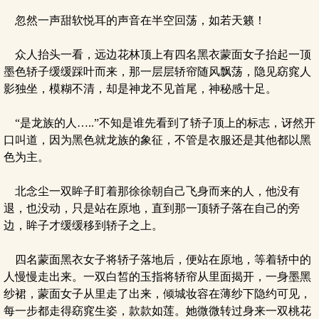
忽然一声甜软悦耳的声音在半空回荡，如若天籁！
众人抬头一看，远边花林顶上有四名黑衣蒙面女子抬起一顶
墨色轿子缓缓踩叶而来，那一层层轿帘随风飘荡，隐见窈窕人
影独坐，模糊不清，却是神龙不见首尾，神秘感十足。
“是龙族的人…..”不知是谁先看到了轿子顶上的标志，讶然开
口叫道，因为黑色就龙族的象征，不管是衣服还是其他都以黑
色为主。
北念尘一双眸子盯着那徐徐朝自己飞身而来的人，他没有
退，也没动，只是站在原地，直到那一顶轿子落在自己的旁
边，眸子才缓缓移到轿子之上。
四名蒙面黑衣女子将轿子落地后，便站在原地，等着轿中的
人慢慢走出来。一双白皙的玉指将轿帘从里面揭开，一身墨黑
纱裙，蒙面女子从里走了出来，倾城妆容在薄纱下隐约可见，
每一步都走得窈窕生姿，款款如莲。她微微转过身来一双桃花