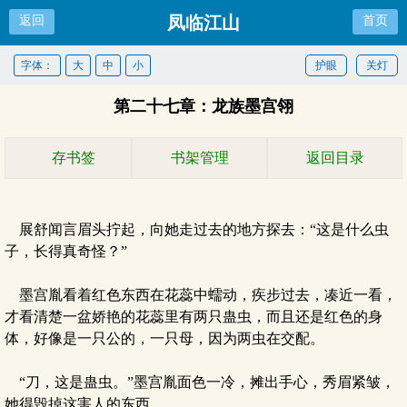
凤临江山
返回
首页
字体：
大
中
小
护眼
关灯
第二十七章：龙族墨宫翎
存书签
书架管理
返回目录
展舒闻言眉头拧起，向她走过去的地方探去：“这是什么虫
子，长得真奇怪？”
墨宫胤看着红色东西在花蕊中蠕动，疾步过去，凑近一看，
才看清楚一盆娇艳的花蕊里有两只蛊虫，而且还是红色的身
体，好像是一只公的，一只母，因为两虫在交配。
“刀，这是蛊虫。”墨宫胤面色一冷，摊出手心，秀眉紧皱，
她得毁掉这害人的东西。