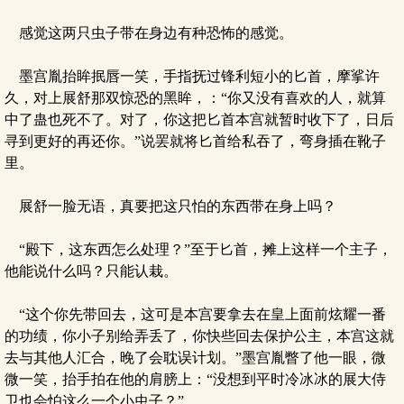
感觉这两只虫子带在身边有种恐怖的感觉。
墨宫胤抬眸抿唇一笑，手指抚过锋利短小的匕首，摩挲许
久，对上展舒那双惊恐的黑眸，：“你又没有喜欢的人，就算
中了蛊也死不了。对了，你这把匕首本宫就暂时收下了，日后
寻到更好的再还你。”说罢就将匕首给私吞了，弯身插在靴子
里。
展舒一脸无语，真要把这只怕的东西带在身上吗？
“殿下，这东西怎么处理？”至于匕首，摊上这样一个主子，
他能说什么吗？只能认栽。
“这个你先带回去，这可是本宫要拿去在皇上面前炫耀一番
的功绩，你小子别给弄丢了，你快些回去保护公主，本宫这就
去与其他人汇合，晚了会耽误计划。”墨宫胤瞥了他一眼，微
微一笑，抬手拍在他的肩膀上：“没想到平时冷冰冰的展大侍
卫也会怕这么一个小虫子？”