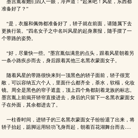
墨宫胤看她们四人一眼，冷声道：“起来吧！风星，东西都
准备好了？”
“是，衣服和佩饰都准备好了，轿子就在前面，请随属下去
更换行装。”四名女子之中名叫风星的起身禀报，随手摆了一
个带路的姿势。
“好，尽量快一些。”墨宫胤似满意的点头，跟着风星朝着另
一条小路疾步而去，身后跟着其他三名黑衣蒙面女子。
随着风星的带路很快来到一顶黑色的轿子面前，轿子很宽
敞，可以容纳五六个人，里面什么都齐全，荼水，软榻，化妆
镜。周全是黑色的帘子遮盖，顶上四个角都刻着龙族的标志。
墨宫胤上前揭开轿帘直接进去，身后的只留下一名黑衣蒙面女
子在外面，其余都进去了。
一柱香时间，进轿子的三名黑衣蒙面女子纷纷退了出来，将
轿子抬起，踮脚运用轻功飞身而起，朝着百花湖舞台而去….