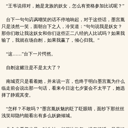
“王爷说得对，她是龙族的妖女，怎么有资格参加比试呢？”
台下一句句讥讽嘲笑的话不停地响起，对于这些话，墨宫胤
只是淡然一笑，面朝台下之人，冷笑道：“句句说我是妖女？
那你们敢让我这妖女和你们这些正二八经的人比试吗？如果我
输了，我就在场自刎，如果我赢了，倾心归我。”
“这……”台下一片愕然。
自刎这赌注是不是太大了？
南城霓只是看着她，并未说一言，也终于明白墨宫胤为什么
临走前会说出那一句话，看来今日这七夕宴会不太平了，她选
择了静观其变。
“怎样？不敢吗？”墨宫胤妖魅的眨了眨眼睛，面纱下那丝丝
浅笑却隐约能看出有多么妖娆倾城。