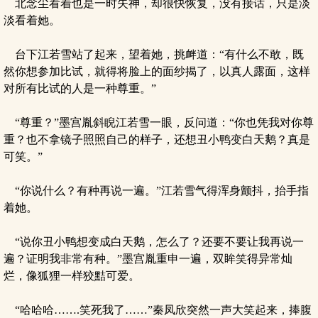
北念尘看着也是一时失神，却很快恢复，没有接话，只是淡
淡看着她。
台下江若雪站了起来，望着她，挑衅道：“有什么不敢，既
然你想参加比试，就得将脸上的面纱揭了，以真人露面，这样
对所有比试的人是一种尊重。”
“尊重？”墨宫胤斜睨江若雪一眼，反问道：“你也凭我对你尊
重？也不拿镜子照照自己的样子，还想丑小鸭变白天鹅？真是
可笑。”
“你说什么？有种再说一遍。”江若雪气得浑身颤抖，抬手指
着她。
“说你丑小鸭想变成白天鹅，怎么了？还要不要让我再说一
遍？证明我非常有种。”墨宫胤重申一遍，双眸笑得异常灿
烂，像狐狸一样狡黠可爱。
“哈哈哈…….笑死我了……”秦凤欣突然一声大笑起来，捧腹