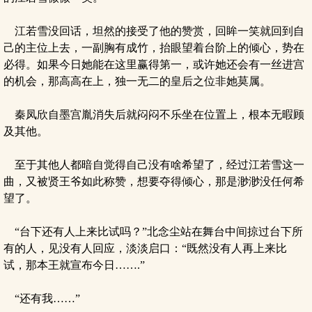
江若雪没回话，坦然的接受了他的赞赏，回眸一笑就回到自
己的主位上去，一副胸有成竹，抬眼望着台阶上的倾心，势在
必得。如果今日她能在这里赢得第一，或许她还会有一丝进宫
的机会，那高高在上，独一无二的皇后之位非她莫属。
秦凤欣自墨宫胤消失后就闷闷不乐坐在位置上，根本无暇顾
及其他。
至于其他人都暗自觉得自己没有啥希望了，经过江若雪这一
曲，又被贤王爷如此称赞，想要夺得倾心，那是渺渺没任何希
望了。
“台下还有人上来比试吗？”北念尘站在舞台中间掠过台下所
有的人，见没有人回应，淡淡启口：“既然没有人再上来比
试，那本王就宣布今日…….”
“还有我……”