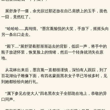
展舒身子一僵，余光掠过那还放在自己肩膀上的玉手，面色
一囧，竟然红了。
“哈哈哈......真纯情。”墨宫胤愉悦的大笑，手放下，摇摇头向
另一条出口走去。
“殿下....”展舒望着那渐渐远去的背影，低叹一声，将手中的
瓶子放进怀里，恢复脸上的情绪，然后一个转身就消失在原
地。
从花林出来后，墨宫胤一直都很谨慎，深怕有人跟踪，到了
百花湖仙子雕像下面，有四名蒙面黑衣女子早已等候多时，见
到她都纷纷向她行礼。
“属下参见右使大人”四名黑衣女子全部跪在地上，恭敬的异
口同声。