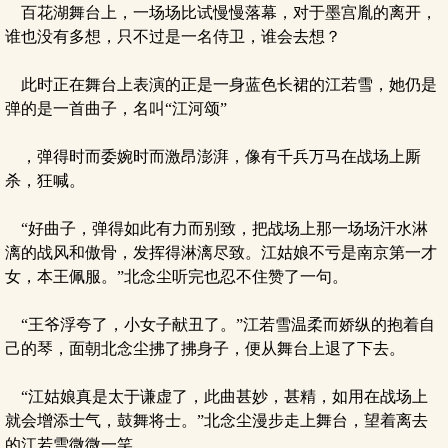
百花湖舞台上，一场场比试慢慢落幕，对于墨宫胤的离开，
谁也没有多想，只不过是一名侍卫，谁会去想？
此时正在舞台上表演的正是一身蓝色长裙的江若雪，她仍是
弹的是一首曲子，名叫“江河颂”
，弹得时而委婉时而激昂澎湃，像有千兵万马在战场上厮
杀，狂喊。
“好曲子，弹得如此有力而别致，把战场上那一场场汗水淋
漓的战风和傲骨，发挥得淋漓尽致。江姑娘不亏是南京第一才
女，本王佩服。”北念尘听完也忍不住赞了一句。
“王爷浮夸了，小女子献丑了。”江若雪温柔而娇纵的抱着自
己的琴，面朝北念尘拂了拂身子，便从舞台上退了下去。
“江姑娘真是太于谦虚了，此曲甚妙，甚精，如用在战场上
就会增添士气，鼓舞将士。”北念尘漫步走上舞台，望着离去
的江若雪微微一笑。