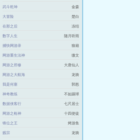
武斗乾坤
金森
大冒险
楚白
在那之后
冻结
数字人生
随月听雨
捕快网游录
狼籍
网游重生法神
缴文
网游之邪修
大唐仙人
网游之大航海
龙骑
我是何塞
郭怒
神奇教练
不如踢球
数据侠客行
七尺居士
网游之枪神
十四使徒
锋位之王
烤游鱼
贱宗
龙骑