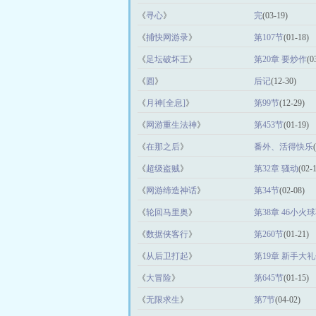
《
寻心
》
完
(03-19)
《
捕快网游录
》
第107节
(01-18)
《
足坛破坏王
》
第20章 要炒作
(0
《
圆
》
后记
(12-30)
《
月神[全息]
》
第99节
(12-29)
《
网游重生法神
》
第453节
(01-19)
《
在那之后
》
番外、活得快乐
《
超级盗贼
》
第32章 骚动
(02-
《
网游缔造神话
》
第34节
(02-08)
《
轮回马里奥
》
第38章 46小
《
数据侠客行
》
第260节
(01-21)
《
从后卫打起
》
第19章 新手大
《
大冒险
》
第645节
(01-15)
《
无限求生
》
第7节
(04-02)