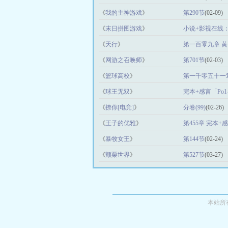
《
我的主神游戏
》
第290节
(02-09)
《
末日拼图游戏
》
小说+影视在线：『
《
天行
》
第一百零九章 
《
网游之召唤师
》
第701节
(02-03)
《
篮球高校
》
第一千零五十一
《
球王无双
》
完本+感言「Рo1
《
撩你[电竞]
》
分卷(99)
(02-26)
《
王子的优雅
》
第455章 完本+感
《
暴牧女王
》
第144节
(02-24)
《
颤栗世界
》
第527节
(03-27)
本站所