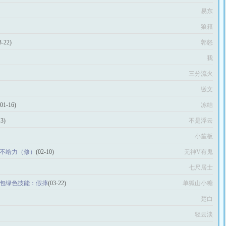
易东
狼籍
3-22)
郭怒
我
三分流火
缴文
(01-16)
冻结
13)
不是浮云
小笙板
火球不给力（修）
(02-10)
无神V有鬼
七尺居士
礼包绿色技能：假摔
(03-22)
单狐山小糖
楚白
轻云淡