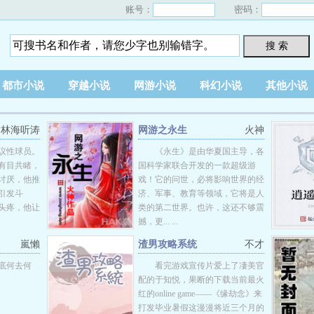
账号：
密码：
搜 索
都市小说
穿越小说
网游小说
科幻小说
其他小说
林海听涛
网游之永生
火神
议性球员。
《永生》是由华夏国主导，各
有目共睹，
国科学家联合开发的一款超级游
讨厌，他推
戏！它的问世，必将影响世界的经
引发斗
济、军事、教育等领域，它将是人
头疼，他让
类的第二世界。也许，这还不够震
撼，更... ...
嵐懶
渣男攻略系统
不才
底何去何
看完游戏宣传片爱上了凄美官
配的于知悦，果断的下载当前最火
红的online game——《缘劫念》来
打发毕业暑假这漫漫将近三个月的