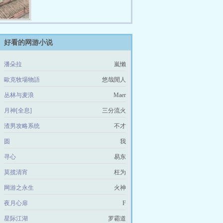
好看的网游小说
潘朵拉
嵐懶
歐克牧場物語
悠哉閒人
丛林与麦浪
Maer
月神[全息]
三分流火
渣男攻略系统
不才
圆
我
寻心
易东
莫揽清宵
枉为
网游之永生
火神
夜月心扉
F
星际江湖
罗霸道