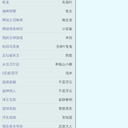
斩龙
失落叶
巅峰荣耀
鱼生
网游之召唤师
炮击龙
网游缔造神话
小笙板
我的主神游戏
木恒
轮回马里奥
无神V有鬼
足坛破坏王
郭怒
从后卫打起
单狐山小糖
[综漫]苍茫
浅本
超级盗贼
不是浮云
超神猎人
不是浮云
球王无双
寂静黎明
篮球高校
替朕宽衣
浮生游戏
安知遥
我在泉水等你
总攻大人