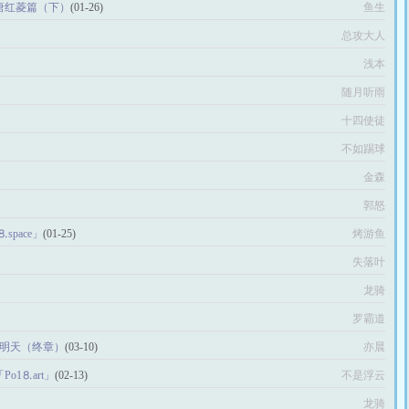
之唐红菱篇（下）
(01-26)
鱼生
总攻大人
浅本
随月听雨
十四使徒
不如踢球
金森
郭怒
space」
(01-25)
烤游鱼
失落叶
龙骑
罗霸道
们的明天（终章）
(03-10)
亦晨
Рo1⒏аrt」
(02-13)
不是浮云
龙骑