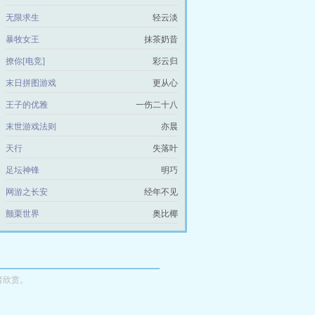
无限求生
轻云淡
暴牧女王
抹茶奶昔
撩你[电竞]
彩云归
末日拼图游戏
更从心
王子的优雅
一伤二十八
末世游戏法则
亦晨
天行
失落叶
足坛神锋
明巧
网游之长安
经年不见
颤栗世界
奥比椰
者欣赏。