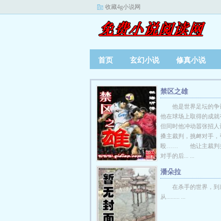
收藏4g小说网
首页
玄幻小说
修真小说
禁区之雄
他是世界足坛的争
他在球场上取得的成就
但同时他冲动嚣张招人
搡主裁判，挑衅对手，
殴…… 他让主裁判
对手的后... ...
潘朵拉
在杀手的世界，到
从......... ...