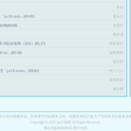
木恒
po1⒏mоbi』
(03-01)
更从心
黄金蝎
(04-04)
失落叶
炮击龙
章 球队的荣耀（完结）
(02-17)
替朕宽衣
⒏run」
(02-16)
寂静黎明
彩云归
言「po1⒏homes」
(03-01)
一伤二十八
抹茶奶昔
奥比椰
有小说为转载作品，所有章节均由网友上传，转载至本站只是为了宣传本书让更多读
Copyright © 2021 4g小说网 All Rights Reserved.
粤ICP备8888888号 统计代码