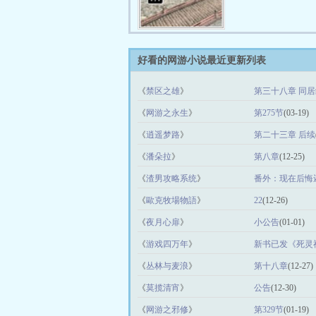
好看的网游小说最近更新列表
《
禁区之雄
》
第三十八章 同
《
网游之永生
》
第275节
(03-19)
《
逍遥梦路
》
第二十三章 后续
《
潘朵拉
》
第八章
(12-25)
《
渣男攻略系统
》
番外：现在后悔
《
歐克牧場物語
》
22
(12-26)
《
夜月心扉
》
小公告
(01-01)
《
游戏四万年
》
新书已发《死灵
《
丛林与麦浪
》
第十八章
(12-27)
《
莫揽清宵
》
公告
(12-30)
《
网游之邪修
》
第329节
(01-19)