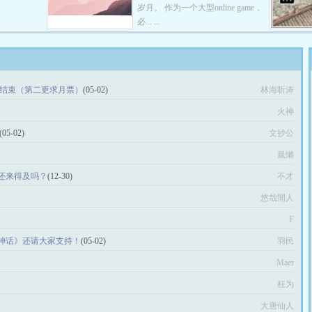
岁月。 作为一个大型online game，
必... ...
居结束（第二更求月票）
(05-02)
林海听涛
火神
(05-02)
文抄公
嵐懶
还来得及吗？
(12-30)
不才
悠哉閒人
F
神话》还请大家支持！
(05-02)
羽民
Maer
枉为
大唐仙人