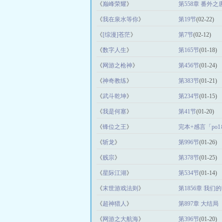
《
巅峰荣耀
》
第558章 番外
《
我在泉水等你
》
第19节
(02-22)
《
[综漫]苍茫
》
第7节
(02-12)
《
数字人生
》
第165节
(01-18)
《
网游之枪神
》
第456节
(01-24)
《
神奇教练
》
第383节
(01-21)
《
武斗乾坤
》
第234节
(01-15)
《
我是何塞
》
第41节
(01-20)
《
锋位之王
》
完本+感言「po1⒏
《
斩龙
》
第996节
(01-26)
《
贱宗
》
第378节
(01-25)
《
星际江湖
》
第534节
(01-14)
《
末世游戏法则
》
第1856章 我
《
超神猎人
》
第897章 大结局「
《
网游之大航海
》
第396节
(01-20)