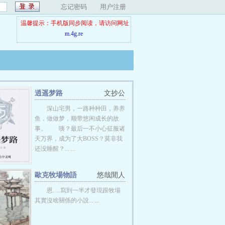
忘记密码
用户注册
温馨提示：手机版同步阅读，请访问网址
m.4g.re
逍遥梦路
文抄公
深山宅男，一路种种田，养养
鱼，做做梦，顺带悠闲成长的故
事。 咦？最后一不小心征服诸
天万界，成为了大BOSS？莫非我
还没睡醒？... ...
歐克牧場物語
悠哉閒人
恩.....寫到一半才發現跟牧場
其實沒啥關係的小說... ...