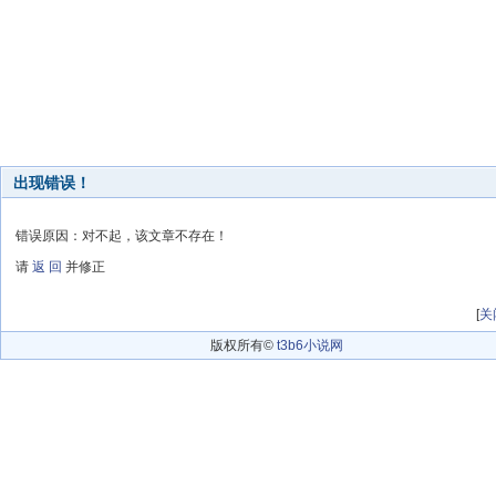
出现错误！
错误原因：对不起，该文章不存在！
请
返 回
并修正
[
关
版权所有©
t3b6小说网