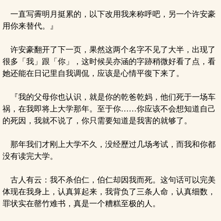
一直写霽明月挺累的，以下改用我来称呼吧，另一个许安豪
用你来替代。』
许安豪翻开了下一页，果然这两个名字不见了大半，出现了
很多「我」跟「你」，这时候吴亦涵的字跡稍微好看了点，看
她还能在日记里自我调侃，应该是心情平復下来了。
『我的父母你也认识，就是你的乾爸乾妈，他们死于一场车
祸，在我即将上大学那年。至于你……你应该不会想知道自己
的死因，我就不说了，你只需要知道是我害的就够了。
那年我们才刚上大学不久，没经歷过几场考试，而我和你都
没有读完大学。
古人有云：我不杀伯仁，伯仁却因我而死。这句话可以完美
体现在我身上，认真算起来，我背负了三条人命，认真细数，
罪状实在罄竹难书，真是一个糟糕至极的人。