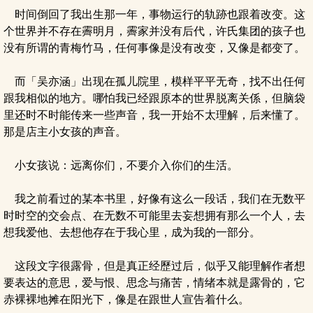
时间倒回了我出生那一年，事物运行的轨跡也跟着改变。这
个世界并不存在霽明月，霽家并没有后代，许氏集团的孩子也
没有所谓的青梅竹马，任何事像是没有改变，又像是都变了。
而「吴亦涵」出现在孤儿院里，模样平平无奇，找不出任何
跟我相似的地方。哪怕我已经跟原本的世界脱离关係，但脑袋
里还时不时能传来一些声音，我一开始不太理解，后来懂了。
那是店主小女孩的声音。
小女孩说：远离你们，不要介入你们的生活。
我之前看过的某本书里，好像有这么一段话，我们在无数平
时时空的交会点、在无数不可能里去妄想拥有那么一个人，去
想我爱他、去想他存在于我心里，成为我的一部分。
这段文字很露骨，但是真正经歷过后，似乎又能理解作者想
要表达的意思，爱与恨、思念与痛苦，情绪本就是露骨的，它
赤裸裸地摊在阳光下，像是在跟世人宣告着什么。