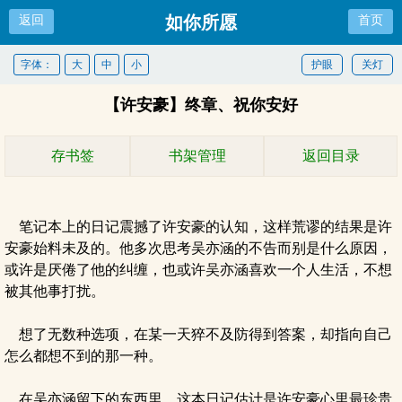
如你所愿
返回
首页
字体：
大
中
小
护眼
关灯
【许安豪】终章、祝你安好
存书签
书架管理
返回目录
笔记本上的日记震撼了许安豪的认知，这样荒谬的结果是许
安豪始料未及的。他多次思考吴亦涵的不告而别是什么原因，
或许是厌倦了他的纠缠，也或许吴亦涵喜欢一个人生活，不想
被其他事打扰。
想了无数种选项，在某一天猝不及防得到答案，却指向自己
怎么都想不到的那一种。
在吴亦涵留下的东西里，这本日记估计是许安豪心里最珍贵