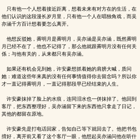
只有他一个人想着接近距离，想着未来有对方在的生活，在
他们认识的这段漫长岁月里，只有他一个人在唱独角戏，而吴
亦涵千方百计想着要怎么离开。
他想反驳她，霽明月是霽明月，吴亦涵是吴亦涵，既然霽明
月已经不在了，他也不记得了，那么他就跟霽明月没有任何关
係；与他有关的，从来都只有吴亦涵。
如果还有机会见到她，许安豪想抓着她的肩膀大喊，质问
她：难道这些年来真的没有任何事情值得你去留念吗？所以你
才一直记得霽明月，一直记得那段早已经结束的人生。
许安豪抹掉了脸上的水痕，连同泪水也一併抹掉了。他回到
客厅，把东西整理好，吴亦涵留下来的东西他只拿走了日记，
其他的都留在原地。
许安豪先是打电话回家，告知自己等下就回去了。他把书包
揹好，离开前又看了这个客厅一眼，他想起吴亦涵问他在听什