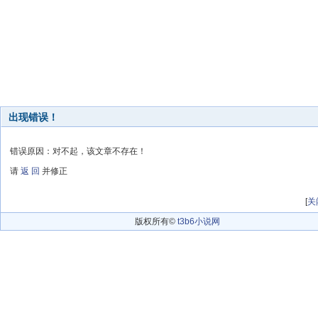
出现错误！
错误原因：对不起，该文章不存在！
请
返 回
并修正
[
关
版权所有©
t3b6小说网